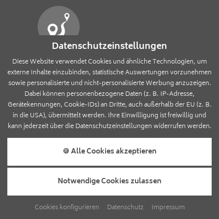
Datenschutzeinstellungen
ANREISE
Diese Website verwendet Cookies und ähnliche Technologien, um
Schnell & einfach
externe Inhalte einzubinden, statistische Auswertungen vorzunehmen
sowie personalisierte und nicht-personalisierte Werbung anzuzeigen.
Dabei können personenbezogene Daten (z. B. IP-Adresse,
Gerätekennungen, Cookie-IDs) an Dritte, auch außerhalb der EU (z. B.
IMPRESSUM
in die USA), übermittelt werden. Ihre Einwilligung ist freiwillig und
kann jederzeit über die Datenschutzeinstellungen widerrufen werden.
DATENSCHUTZ
🍪 Alle Cookies akzeptieren
COOKIES
Notwendige Cookies zulassen
SITEMAP
INFOS
Cookies konfigurieren
Datenschutz
Impressum