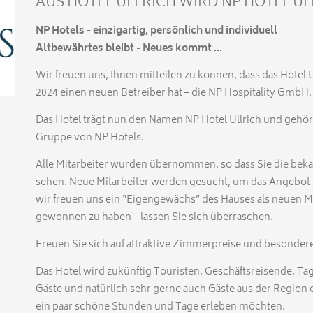
AUS HOTEL ULLRICH WIRD NP HOTEL UL
NP Hotels - einzigartig, persönlich und individuell
Altbewährtes bleibt - Neues kommt ...
Wir freuen uns, Ihnen mitteilen zu können, dass das Hotel 
2024 einen neuen Betreiber hat – die NP Hospitality GmbH
Das Hotel trägt nun den Namen NP Hotel Ullrich und gehört
Gruppe von NP Hotels.
Alle Mitarbeiter wurden übernommen, so dass Sie die bek
sehen. Neue Mitarbeiter werden gesucht, um das Angebot s
wir freuen uns ein “Eigengewächs” des Hauses als neuen 
gewonnen zu haben – lassen Sie sich überraschen.
Freuen Sie sich auf attraktive Zimmerpreise und besonde
Das Hotel wird zukünftig Touristen, Geschäftsreisende, T
Gäste und natürlich sehr gerne auch Gäste aus der Region 
ein paar schöne Stunden und Tage erleben möchten.