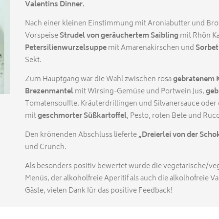
Valentins Dinner.
Nach einer kleinen Einstimmung mit Aroniabutter und Brot
Vorspeise
Strudel von geräuchertem Saibling
mit Rhön Ka
Petersilienwurzelsuppe
mit Amarenakirschen und
Sorbet
Sekt.
Zum Hauptgang war die Wahl zwischen rosa
gebratenem 
Brezenmantel
mit Wirsing-Gemüse und Portwein Jus,
geb
Tomatensouffle, Kräuterdrillingen und Silvanersauce oder 
mit
geschmorter Süßkartoffel
, Pesto, roten Bete und Ruco
Den krönenden Abschluss lieferte
„Dreierlei von der Scho
und Crunch.
Als besonders positiv bewertet wurde die vegetarische/ve
Menüs, der alkoholfreie Aperitif als auch die alkolhofreie V
Gäste, vielen Dank für das positive Feedback!