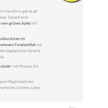
 in Herzform gab es als
viar. Danach eine
 vom grünen Apfel
mit
Kalbsrücken im
ratenem Forellenfilet
mit
die vegetarische Variante
la.
kolade
“ mit Mousse, Eis
gane Möglichkeit des
ariante des Sorbets. Liebe