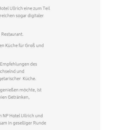
otel Ullrich eine zum Teil
reichen sogar digitaler
s Restaurant.
llen Küche für Groß und
n Empfehlungen des
echselnd und
vegetarischer Küche.
 genießen möchte, ist
eien Getränken,
 NP Hotel Ullrich und
sam in geselliger Runde