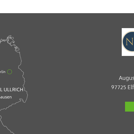
Augus
97725 El